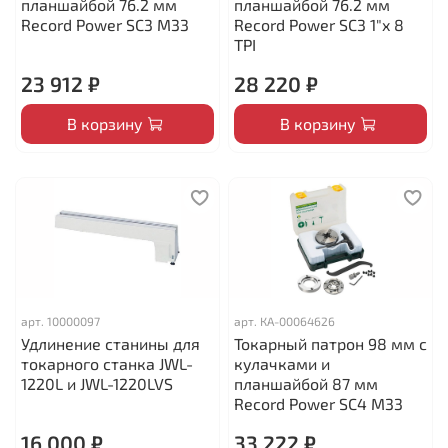
планшайбой 76.2 мм
планшайбой 76.2 мм
Record Power SC3 M33
Record Power SC3 1"x 8
TPI
23 912 ₽
28 220 ₽
В корзину
В корзину
арт.
10000097
арт.
КА-00064626
Удлинение станины для
Токарный патрон 98 мм с
токарного станка JWL-
кулачками и
1220L и JWL-1220LVS
планшайбой 87 мм
Record Power SC4 M33
16 000 ₽
33 222 ₽