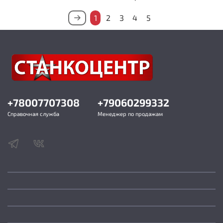
1
2
3
4
5
+78007707308
+79060299332
Справочная служба
Менеджер по продажам