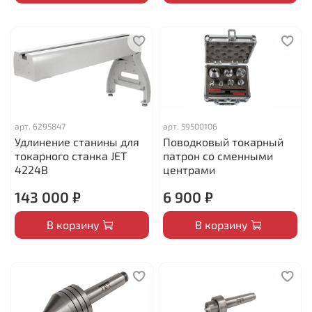
арт.
6295847
арт.
59500106
Удлинение станины для
Поводковый токарный
токарного станка JET
патрон со сменными
4224B
центрами
143 000 ₽
6 900 ₽
В корзину
В корзину