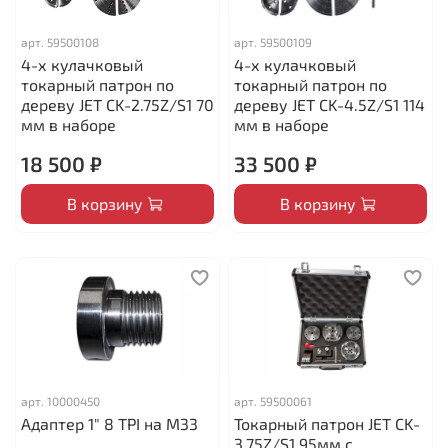
арт.
59500108
арт.
59500109
4-х кулачковый
4-х кулачковый
токарный патрон по
токарный патрон по
дереву JET CK-2.75Z/S1 70
дереву JET CK-4.5Z/S1 114
мм в наборе
мм в наборе
18 500 ₽
33 500 ₽
В корзину
В корзину
арт.
10000450
арт.
59500061
Адаптер 1" 8 TPI на M33
Токарный патрон JET CK-
3.75Z/S1 95мм с