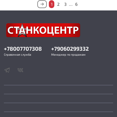
1
2
3
…
6
+78007707308
+79060299332
Справочная служба
Менеджер по продажам