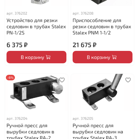
арт.
376202
арт.
376208
Устройство для резки
Приспособление для
седловин в трубах Stalex
резки седловин в трубах
PN-1/2S
Stalex PNM 1-1/2
6 375 ₽
21 675 ₽
В корзину
В корзину
-6%
арт.
376204
арт.
376205
Ручной пресс для
Ручной пресс для
вырубки седловин в
вырубки седловин на
трубах Stalex RA-2
трубах Stalex RA-3