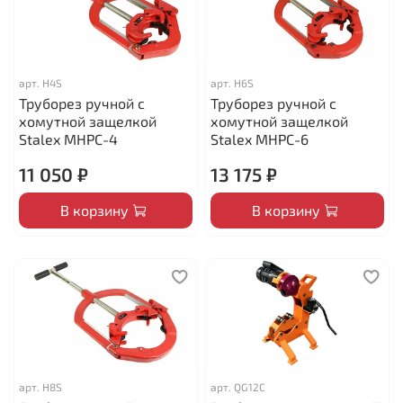
арт.
H4S
арт.
H6S
Труборез ручной с
Труборез ручной с
хомутной защелкой
хомутной защелкой
Stalex MHPC-4
Stalex MHPC-6
11 050 ₽
13 175 ₽
В корзину
В корзину
арт.
H8S
арт.
QG12C