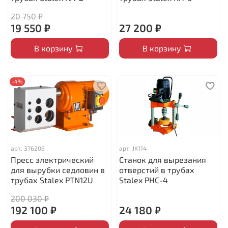
20 750 ₽
19 550 ₽
27 200 ₽
В корзину
В корзину
-4%
арт.
376206
арт.
JK114
Пресс электрический
Cтанок для вырезания
для вырубки седловин в
отверстий в трубах
трубах Stalex PTN12U
Stalex PHC-4
200 030 ₽
192 100 ₽
24 180 ₽