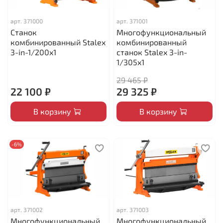
арт.
371000
арт.
371001
Станок
Многофункциональный
комбинированный Stalex
комбинированный
3-in-1/200x1
станок Stalex 3-in-
1/305x1
29 465 ₽
22 100 ₽
29 325 ₽
В корзину
В корзину
-6%
арт.
371002
арт.
371003
Многофункциональный
Многофункциональный