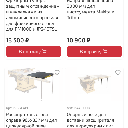
Фрезерный упор с
Направляющая шина
защитным ограждением
3000 мм для
и накладками из
инструмента Makita и
алюминиевого профиля
Triton
для фрезерного стола
для PM1000 и JPS-10TSL
13 500 ₽
10 900 ₽
В корзину
В корзину
арт.
6827046B
арт.
6441000B
Расширитель стола
Опорные ноги для
справа 965x837 мм для
вставки расширителя
циркулярной пилы
для циркулярных пил