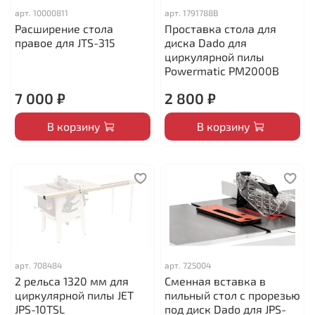
арт.
10000811
арт.
1791788B
Расширение стола
Проставка стола для
правое для JTS-315
диска Dado для
циркулярной пилы
Powermatic PM2000B
7 000 ₽
2 800 ₽
В корзину
В корзину
арт.
708484
арт.
725004
2 рельса 1320 мм для
Сменная вставка в
циркулярной пилы JET
пильный стол с прорезью
JPS-10TSL
под диск Dado для JPS-