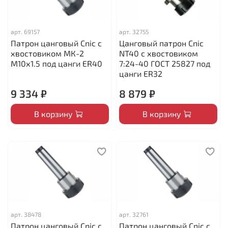
арт.
69157
арт.
32755
Патрон цанговый Cnic с
Цанговый патрон Cnic
хвостовиком МК-2
NT40 с хвостовиком
М10х1.5 под цанги ЕR40
7:24-40 ГОСТ 25827 под
цанги ER32
9 334 ₽
8 879 ₽
В корзину
В корзину
арт.
38478
арт.
32761
Патрон цанговый Cnic с
Патрон цанговый Cnic с