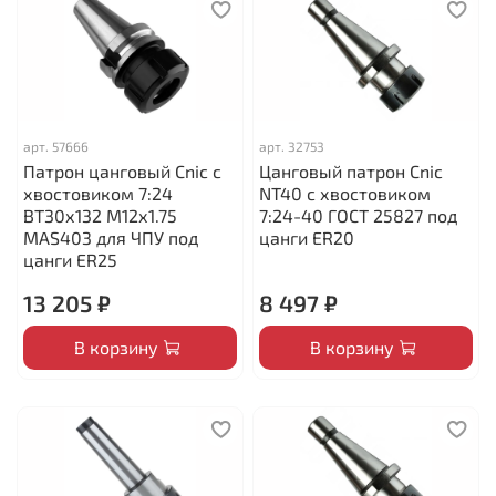
арт.
57666
арт.
32753
Патрон цанговый Cnic с
Цанговый патрон Cnic
хвостовиком 7:24
NT40 с хвостовиком
BT30х132 М12х1.75
7:24-40 ГОСТ 25827 под
MAS403 для ЧПУ под
цанги ER20
цанги ЕR25
13 205 ₽
8 497 ₽
В корзину
В корзину