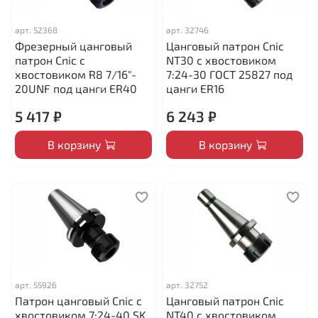
арт.
52368
арт.
32746
Фрезерный цанговый
Цанговый патрон Cnic
патрон Cnic с
NT30 с хвостовиком
хвостовиком R8 7/16"-
7:24-30 ГОСТ 25827 под
20UNF под цанги ЕR40
цанги ER16
5 417 ₽
6 243 ₽
В корзину
В корзину
арт.
55926
арт.
32752
Патрон цанговый Cnic с
Цанговый патрон Cnic
хвостовиком 7:24-40 SK
NT40 с хвостовиком