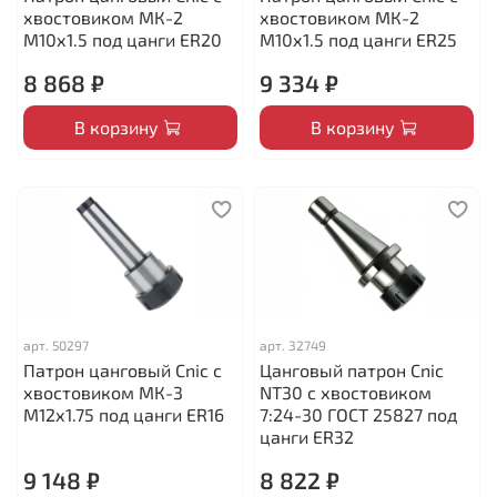
хвостовиком МК-2
хвостовиком МК-2
М10х1.5 под цанги ЕR20
М10х1.5 под цанги ЕR25
8 868 ₽
9 334 ₽
В корзину
В корзину
арт.
50297
арт.
32749
Патрон цанговый Cnic с
Цанговый патрон Cnic
хвостовиком МК-3
NT30 с хвостовиком
М12х1.75 под цанги ЕR16
7:24-30 ГОСТ 25827 под
цанги ER32
9 148 ₽
8 822 ₽