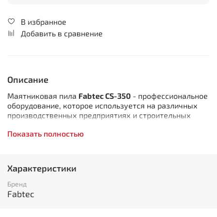
В избранное
Добавить в сравнение
Описание
Маятниковая пила
Fabtec CS-350
- профессиональное
оборудование, которое используется на различных
производственных предприятиях и строительных
площадках
Показать полностью
Особенности:
Голова поворачивается на 45° в обе стороны
Характеристики
Двойные тиски с быстрым зажимом
(эксцентриком)
Бренд
Поворотная конструкция тисков
Fabtec
Станок оснащен системой подачи СОЖ
Имеет масляный редуктор