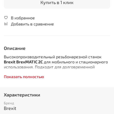
Купить в 1 клик
В избранное
Добавить в сравнение
Описание
Высокопроизводительный резьбонарезной станок
Brexit BrexMATIC 2C
для мобильного и стационарного
использования. Подходит для долговременной
эксплуатации в интенсивном режиме в цехе и на
Показать полностью
стройплощадке, применяется при монтаже систем
отопления и водоснабжения и в серийном
производстве. Станок нарезает точную резьбу очень
высокого качества
Характеристики
Опционально может быть укомплектован
Бренд
автоматической резьбонарезной головой и педалью!
Brexit