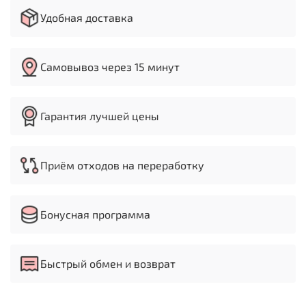
Удобная доставка
Параметры:
Вес 76 кг
Описание резьбы - правая (BSPT, BSPP, NPT, M)
Самовывоз через 15 минут
Мощность 1500 Вт
Напряжение 220 Вольт
Скорость 36 об/мин
Комплектация - Стандартная резьбонарезная
Гарантия лучшей цены
голова Ø 1/2 - 3/4 дюйма, 1 - 2 дюйма
Производство Беларусь
Гарантия 36 месяцев
Приём отходов на переработку
Бонусная программа
Быстрый обмен и возврат