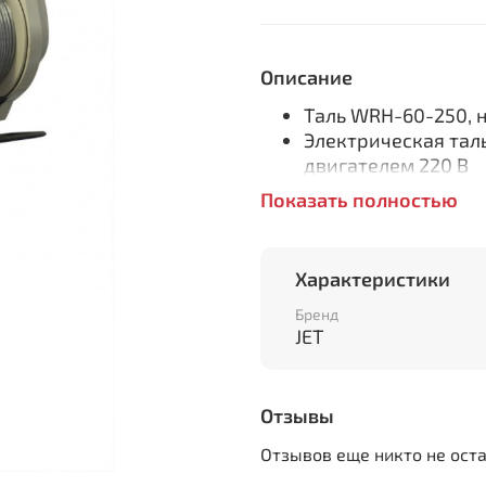
Описание
Таль WRH-60-250, 
Электрическая та
двигателем 220 В
Кованные крюки с
Показать полностью
Ограничитель подъ
обеспечивает безо
Монтаж тали как ст
Характеристики
кареткой серии EW
Удобный выносной 
Бренд
JET
Барабан со стальн
Грузоподъемность -
Все тали серии WRH им
Отзывы
заводе изготовителе. Б
Отзывов еще никто не ост
конструкции, предназна
промышленного использ