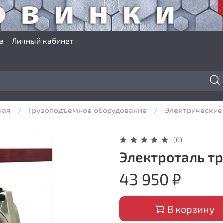
а
Личный кабинет
ная
Грузоподъемное оборудование
Электрические
(0)
Электроталь т
43 950 ₽
В корзину