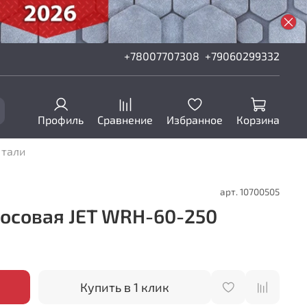
+78007707308
+79060299332
Профиль
Сравнение
Избранное
Корзина
 тали
арт.
10700505
росовая JET WRH-60-250
Купить в 1 клик