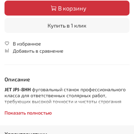
В корзину
Купить в 1 клик
В избранное
Добавить в сравнение
Описание
JET JPJ-8HH
фуговальный станок профессионального
класса для ответственных столярных работ,
требующих высокой точности и чистоты строгания
поверхности. Имеет классический дизайн с длинными
Показать полностью
(в сумме около двух метров) и массивными
чугунными столами. Поставляется с ножевым валом
Helical, который укомплектован четырехсторонними
твердосплавными лезвиями.