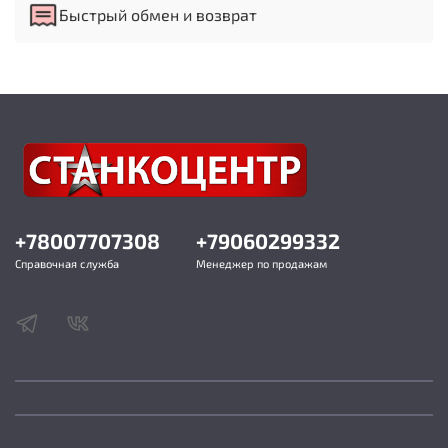
рычагом
Быстрый обмен и возврат
Компактное устройство фуговального упора
Откатной защитный экран строгального вала
Подстолье и столы из чугунного литья
Кабинет с устройством подъема и колесами для
перемещения и транспортировки станка
Комплектация:
Станок в сборе
Фуговальный упор
Ограждение ножевого вала
+78007707308
+79060299332
Вал укомплектованный твердосплавными
ножами
Справочная служба
Менеджер по продажам
Толкатели заготовки – 2 шт
Параметры:
Напряжение 220/400 Вольт
Потребляемая (выходная) мощность 2,5 (1,75)
кВт
Частота вращения строгального вала 5000 об/
мин