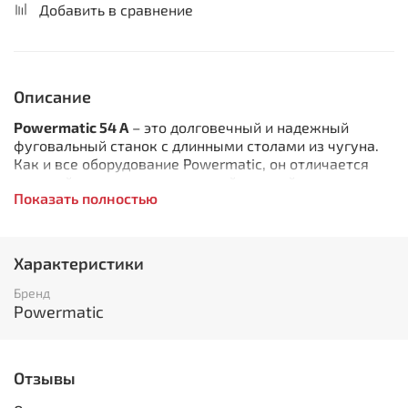
Добавить в сравнение
Описание
Powermatic 54 A
– это долговечный и надежный
фуговальный станок с длинными столами из чугуна.
Как и все оборудование Powermatic, он отличается
высокой точностью и простотой настройки, при этом
Показать полностью
остается сравнительно компактным и мобильным,
благодаря чему одинаково привлекателен как для
любительской, так и для профессиональной
эксплуатации.
Характеристики
Строгальный барабан оборудован тремя лезвиями,
Бренд
которые можно многократно затачивать, пока
Powermatic
ширина не уменьшится с начальных 19 мм до
предельно-допустимых 15 мм. Чтобы повысить
качество обработки древесины (особенно
Отзывы
сучковатой) и уменьшить число сервисных операций,
можно заменить стандартный вал на