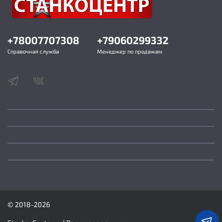
Комплект ножей (установлен на валу)
Фуговальный упор
Ограждение ножевого вала
Толкатели фуговальные 2 шт.
+78007707308
+79060299332
Набор инструмента для сборки
Справочная служба
Менеджер по продажам
Параметры:
Напряжение 230 Вольт
Потребляемая (выходная) мощность 1.35 (0.75)
кВт
Частота вращения строгального вала 4800 об/
мин
Диаметр строгального вала 63 мм
Размер ножей (ДхШхТ) 155х19х3.0 мм
Количество ножей 3
Максимальная ширина заготовки 150 мм
Глубина строгания за один проход 0-3.0 мм
Размеры фуговального стола (ДхШ) 1676х184 мм
Размеры фуговального упора (ДхВ) 965х120 мм
Длина фуговального стола 1676 мм
© 2018-2026
Угол наклона фуговального упора
-45-0-45°
Диаметр вытяжного штуцера 100 мм