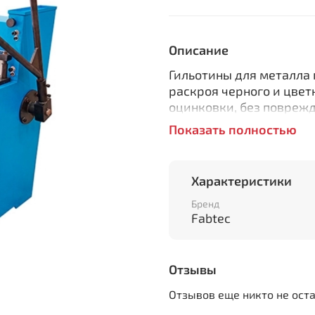
Описание
Гильотины для металла 
раскроя черного и цвет
оцинковки, без поврежд
металла (для всех гиль
Показать полностью
стали (низкоуглеродист
кратковременной прочн
MРa (1 Н/мм2 = 1 Mpa)
Характеристики
Особенности:
Бренд
Fabtec
Q01-1.5x1500 - нед
длиной 1.5 метра, 
толщиной до 1.5 мм
Отзывы
Простота и надёжн
безупречную рабо
Отзывов еще никто не ост
Ножи изготовлены 