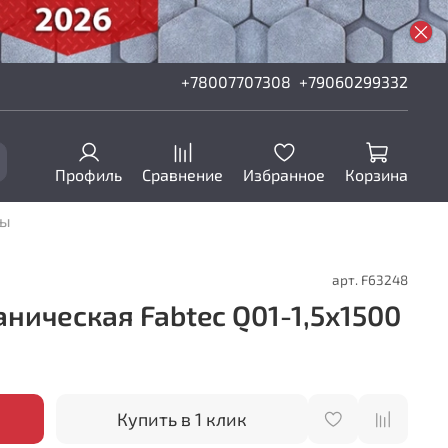
+78007707308
+79060299332
Профиль
Сравнение
Избранное
Корзина
ны
арт.
F63248
ническая Fabtec Q01-1,5х1500
Купить в 1 клик