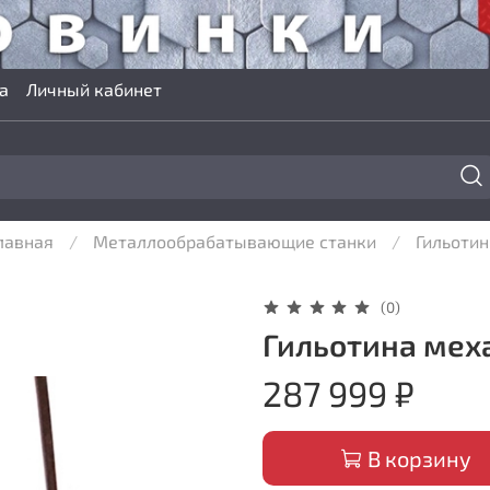
а
Личный кабинет
лавная
Металлообрабатывающие станки
Гильоти
(0)
Гильотина меха
287 999 ₽
В корзину