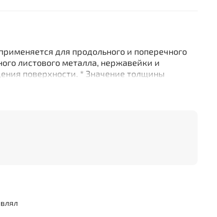
применяется для продольного и поперечного
ного листового металла, нержавейки и
ения поверхности. * Значение толщины
отин, кроме Mazanek GM) указано для обычной
ой и углеродистой стали) с пределом
ости σВ, который не должен превышать 400
орогие гильотинные ручные ножницы с рабочей
предназначенные для резки листового металла
ость конструкции обеспечивают долгую
ту
авлял
из высокоуглеродистой хромированной стали,