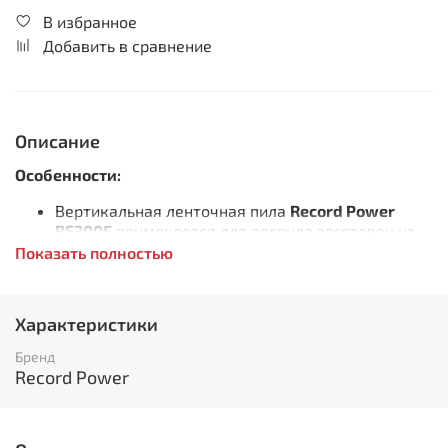
В избранное
Добавить в сравнение
Описание
Особенности:
Вертикальная ленточная пила
Record Power
BS300E
применяется для распила заготовок из
древесины
Показать полностью
Роликовые направляющие пильного полотна.
Две скорости движения пильного полотна
Прочная конструкция станка. Вибростойкий
Характеристики
массивный стол выполнен из чугуна
Оснащен регулируемым параллельным упором с
Бренд
эксцентриковым зажимом, а также
Record Power
предусмотрен подвижный угловой упор с
направляющей вдоль Т-образного паза
Ширина пильного полотна от 6 мм