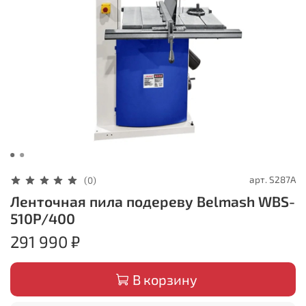
арт.
S287A
(0)
Ленточная пила подереву Belmash WBS-
510P/400
291 990 ₽
В корзину