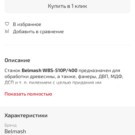
Купить в 1 клик
В избранное
Добавить в сравнение
Описание
Станок
Belmash WBS-510P/400
предназначен для
обработки древесины, а также, фанеры, ДВП, МДФ,
ДСП и т. п. пилением с целью придания им
необходимых форм и размеров, с ручной подачей
Показать полностью
заготовки.
При соответствующей наладке на станке можно
выполнять следующие виды обработки:
Характеристики
пакетное резание
Бренд
резание по кривой
Belmash
разрезание на заготовки заданной длины