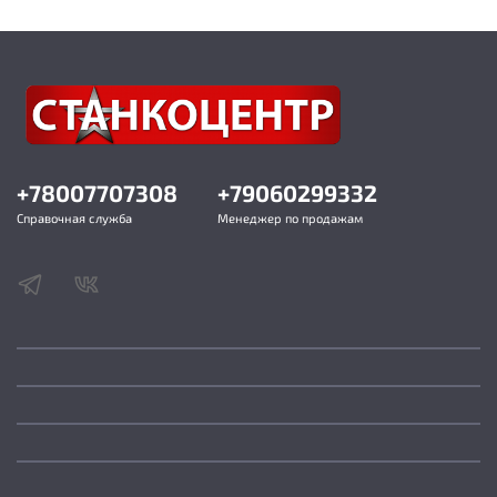
Размер паза (Ш × В) 19 × 9,5 мм
Материал дополнительных столов Сталь
Материал параллельного упора Алюминий
Диаметр маховика 510 мм
Ширина полотна пилы 19÷38 мм
Длина полотна пилы 4100 мм
Угол наклона стола 0…+45°
Скорость пильного полотна м/мин 1320
Материал основания станка 865 × 615
+78007707308
+79060299332
Частота вращения на холостом ходу 1400 об/
Справочная служба
Менеджер по продажам
мин
Просвет до рамы 500 мм
Материал изготовления корпуса станка Сталь
Тип выключателя Механический
Маркировка выключателя HY57
Тип аварийного выключателя Механический
Маркировка аварийного выключателя HY57B
Длина электрошнура 3 м
Диаметр патрубка пыле/стружкоудаления 120
мм
Уровень звукового давления (шума) 78 дБ
Габаритный размер (Д × Ш × В) 1200 × 945 × 2010
мм