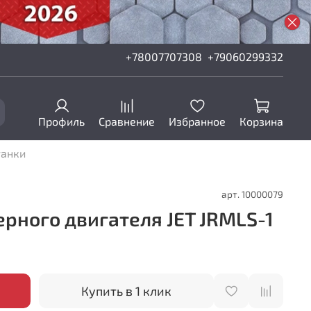
+78007707308
+79060299332
Профиль
Сравнение
Избранное
Корзина
танки
арт.
10000079
рного двигателя JET JRMLS-1
Купить в 1 клик