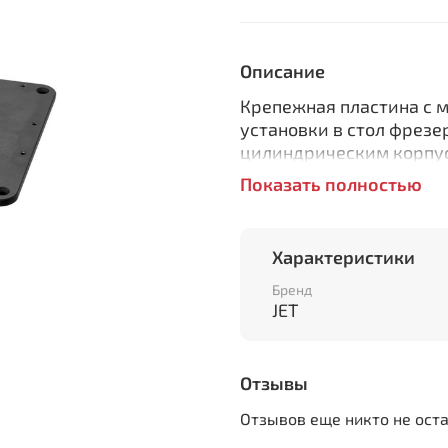
Описание
Крепежная пластина с 
установки в стол фрезе
цилиндрическим корпус
Показать полностью
Для монтажа устройств
пластины и закрепляют
Пластину кладут сверх
Характеристики
регулировочных упоров,
крепежные винты.
Бренд
JET
С верхней стороны рас
опускания и шкала с уг
ручки перемещает мотор
Отзывы
Ходовой винт оборудова
вращается от руки, пос
Отзывов еще никто не ост