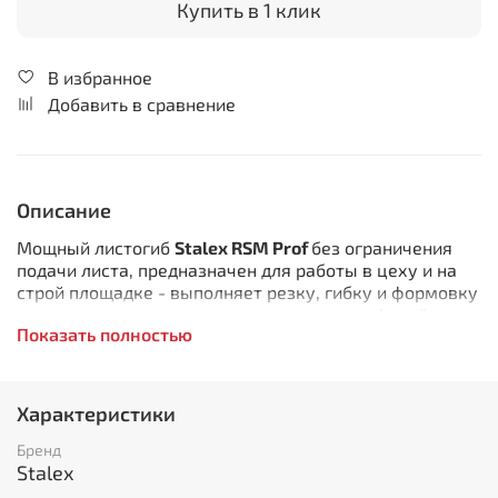
Купить в 1 клик
В избранное
Добавить в сравнение
Описание
Мощный листогиб
Stalex RSM Prof
без ограничения
подачи листа, предназначен для работы в цеху и на
строй площадке - выполняет резку, гибку и формовку
листовых металлов для производства профилей,
Показать полностью
доборных элементов кровли, наружной и внутренней
отделки зданий и других профильных
металлоизделий.
Отсутствие ограничений по глубине обрабатываемого
Характеристики
металла дает возможность изготавливать большой
ассортимент изделий из листового материала
Бренд
толщиной до 1,0 мм по оцинкованной стали.
Stalex
Стальная станина и вес станка обеспечивает –