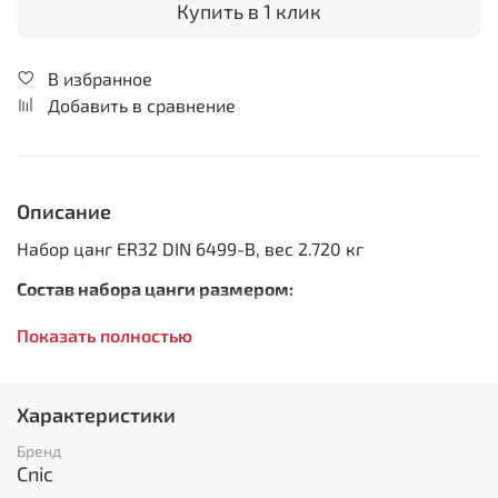
Купить в 1 клик
В избранное
Добавить в сравнение
Описание
Набор цанг ER32 DIN 6499-B, вес 2.720 кг
Состав набора цанги размером:
3 мм
Показать полностью
4 мм
5 мм
6 мм
Характеристики
7 мм
8 мм
Бренд
9 мм
Cnic
10 мм