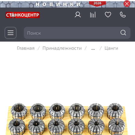
Главная
Принадлежности
...
Цанги