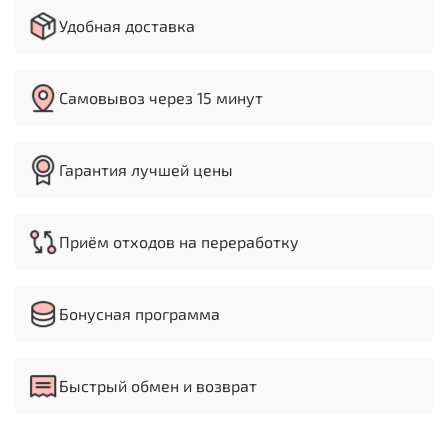
Максимальное расстояние от шпинделя до стола
Удобная доставка
725 мм
Максимальное расстояние шпиндель - колонна
162.5 мм
Высота 1580 мм
Самовывоз через 15 минут
Размер упаковки 1110х450х275 мм
Вес 57 кг
Гарантия лучшей цены
Приём отходов на переработку
Бонусная программа
Быстрый обмен и возврат