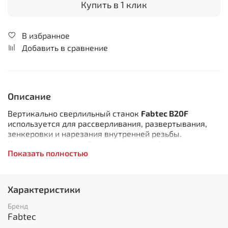
Купить в 1 клик
В избранное
Добавить в сравнение
Описание
Вертикально сверлильный станок
Fabtec B20F
используется для рассверливания, развертывания,
зенкеровки и нарезания внутренней резьбы.
Комплект поставки: Защита для глаз - 1 шт.; 4-
Показать полностью
дюймовые тиски - 1 шт.; Сверлильный патрон - 1 шт.;
Оправка - 1 шт.
Особенности:
Характеристики
Вертикально-сверлильный станок Fabtec B20F
Бренд
применяется для сверления отверстий
Fabtec
диаметром до 20 мм