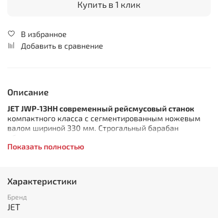
Купить в 1 клик
В избранное
Добавить в сравнение
Описание
JET JWP-13HH современный рейсмусовый станок
компактного класса с сегментированным ножевым
валом шириной 330 мм. Строгальный барабан
оборудован не прямыми длинными лезвиями, а
Показать полностью
небольшими (14 мм шириной) режущими сегментами,
которые установлены по несколько штук в ряд. Эти
ряды (всего их 6) входят в заготовку
последовательно, что снижает вибрации, шум и
Характеристики
ударные нагрузки. Одновременно повышается
качество строгания – каждый нож удаляет не
Бренд
цельный «пласт» по всей ширине заготовки, а узкую
JET
(14 мм) полосу, что намного уменьшает вероятность