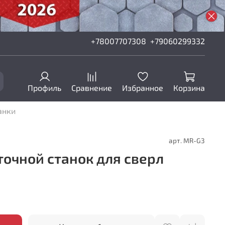
+78007707308
+79060299332
Профиль
Сравнение
Избранное
Корзина
анки
арт.
MR-G3
очной станок для сверл