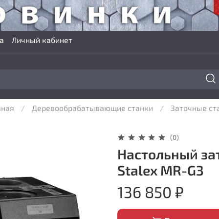
а
Личный кабинет
вная
Деревообрабатывающие станки
Заточные ст
(0)
Настольный зат
Stalex MR-G3
136 850 ₽