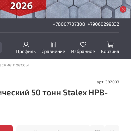
+78007707308
+79060299332
Профиль
Сравнение
Избранное
Корзина
еские прессы
арт.
382003
ческий 50 тонн Stalex HPB-