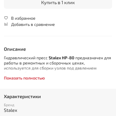
Купить в 1 клик
В избранное
Добавить в сравнение
Описание
Гидравлический пресс
Stalex HP-80
предназначен для
работы в ремонтных и сборочных цехах,
используется для сборки узлов под давлением
(пример: сборка игольчатых подшипников,
Показать полностью
запрессовка подшипников в агрегаты машин, в том
числе и погонных подшипников). Так же на данном
прессе возможно вести работы связанные с
корректировкой положения элементов детали,
Характеристики
запрессовка втулок в глухих и сквозных отверстиях,
замыкание стопорных колец соответственного
Бренд
размера, пробивку отверстий и другие виды
Stalex
операций. Гидростанция станка имеет 3 положения