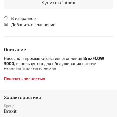
Купить в 1 клик
В избранное
Добавить в сравнение
Описание
Насос для промывки систем отопления
BrexFLOW
3000
, используется для обслуживания систем
отопления частных домов
Особенности:
Показать полностью
Наличие ручного реверса направления потока
реагента для промывки систем отопления
Характеристики
Значительно увеличивает скорость и
эффективность промывочного процесса
Бренд
Повышению эффективности очистки
Brexit
способствует также высокая рабочая