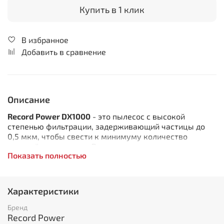
Купить в 1 клик
В избранное
Добавить в сравнение
Описание
Record Power DX1000
- это пылесос с высокой
степенью фильтрации, задерживающий частицы до
0,5 мкм, чтобы свести к минимуму количество
вредной пыли в цеху. Рекомендуется использовать с
Показать полностью
пилами и шлифовальными станками, производящими
большое количество мелкой пыли. Этот компактный,
но мощный пылесос, идеально подходит для
мастерских с ограниченным пространством или
Характеристики
бюджетом, как вспомогательное оборудование в
цеху. Для расширения функциональности пылесоса,
Бренд
доступен широкий спектр аксессуаров.
Record Power