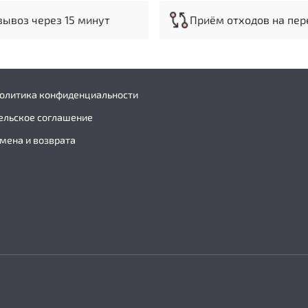
равнодушными, как это 
уникальный, не имеющи
ывоз через 15 минут
Приём отходов на пер
Особенности:
Технология электр
частиц загрязнени
политика конфиденциальности
Пульт дистанционн
ельское соглашение
Четыре установки
Три режима произ
мена и возврата
Комплектация:
Электростатически
Пульт дистанционн