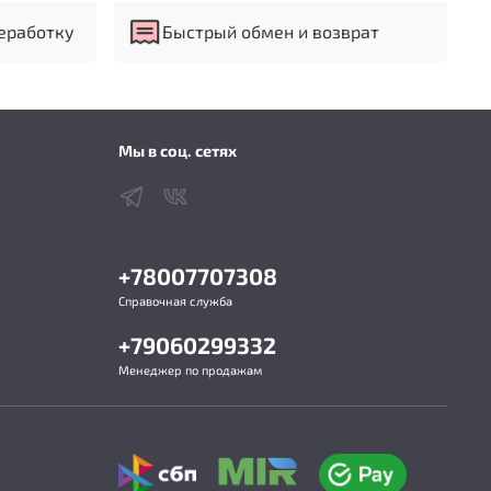
часто бывает, Powermatic смог предложить
й аналогов продукт.
еработку
Быстрый обмен и возврат
остатического осаждения ионизированных
я
Мы в соц. сетях
ого управления с таймером
 таймера выключения
водительности
+78007707308
й фильтр
Справочная служба
ого управления
+79060299332
Менеджер по продажам