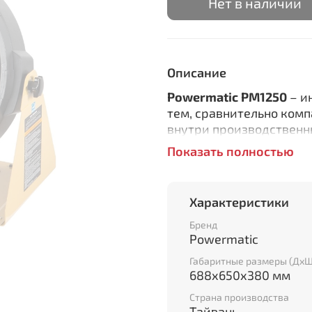
Нет в наличии
Описание
Powermatic PM1250
– и
тем, сравнительно комп
внутри производственн
вентилятор, заключенны
Показать полностью
нет ни поворотов, ни п
фильтрующего элемента 
производится исключит
Характеристики
ионизированных частиц
Бренд
На пластинах электрос
Powermatic
осаждаются частицы за
Габаритные размеры (Дх
пылевые, но и жидкие а
688х650х380 мм
способна очищать атмос
Страна производства
мельчайшего размера, 
Тайвань