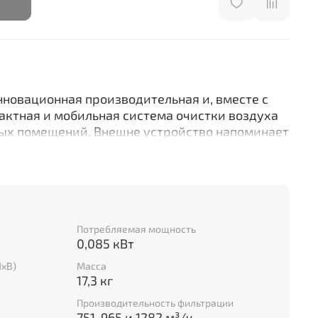
нновационная производительная и, вместе с
актная и мобильная система очистки воздуха
ых помещений. Внешне устройство напоминает
й внутрь защитного кожуха. На пути потока
репятствий в виде традиционного
из картона или ткани. Удаление загрязнений
ельно за счет электростатического осаждения
.
Потребляемая мощность
татического фильтрующего элемента
0,085 кВт
грязнений, причем не только твердые
ШхВ)
Масса
эрозольные, благодаря чему установка PM1250
17,3 кг
феру помещений от различных, а главное –
Производительность фильтрации
загрязнений. Минимальный размер частиц – 0,1
751, 965 и 1282 м³/ч