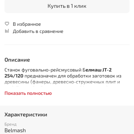
Купить в 1 клик
В избранное
Добавить в сравнение
Описание
Станок фуговально-рейсмусовый Б
елмаш JT-2
254/120
предназначен для обработки заготовок из
древесины (фанеры, древесно-стружечных плит и
т.п.). Виды обработки: строгание (фугование) по
Показать полностью
пласти или кромкам; строгание (фугование) под
углом (по ребрам); рейсмусование. Модель имеет
настольное исполнение. Корпус сборный, выполнен из
стали. Верхние столы предназначены для строгания/
Характеристики
фугования заготовок. Нижний рабочий стол –для
рейсмусования. Строгальные и рейсмусовые столы,
Бренд
параллельный упор выполнены из алюминия. Угол
Belmash