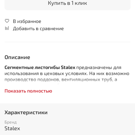
Купить в 1 клик
В избранное
Добавить в сравнение
Описание
Сегментные листогибы Stalex
предназначены для
использования в цеховых условиях. На них возможно
производство поддонов, вентиляционных труб, а
также стандартных доборных элементов
Показать полностью
Особенности:
Эксцентриковая система прижима позволяет
Характеристики
максимально быстро зажимать материал, что
выгодно отличает данные листогибы от
Бренд
конкурентов
Stalex
Для станка Stalex W2.0x2540 прижимная