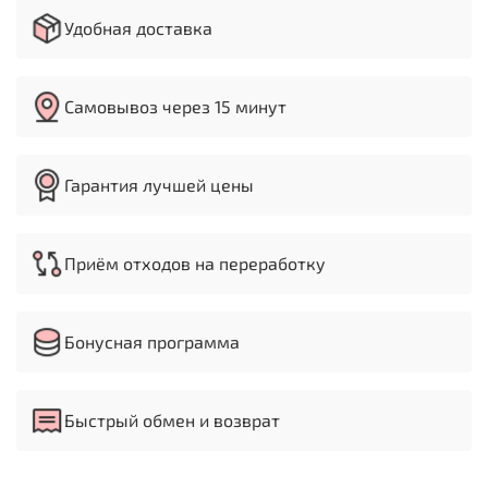
Угол гибки 0-135º
Удобная доставка
Макс. высота подъёма верхней прижимной
сегментной балки 30 мм
Высота в прижатом состоянии без сегментов 125
мм
Самовывоз через 15 минут
Толщина гибочной балки 50 мм
Габариты упаковки (ДхШхВ) 3000х770х1100 мм
Масса нетто/брутто 1310/1480 кг
Гарантия лучшей цены
Приём отходов на переработку
Бонусная программа
Быстрый обмен и возврат