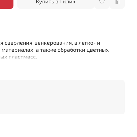
Купить в 1 клик
я сверления, зенкерования, в легко- и
материалах, а также обработки цветных
ых пластмасс.
 рассчитанный на продолжительную работу
анием скорости вращения
ка скорости вращения(вариатор)
 серого чугуна гарантирует работу без
ы глубины сверления
дарту СЕ