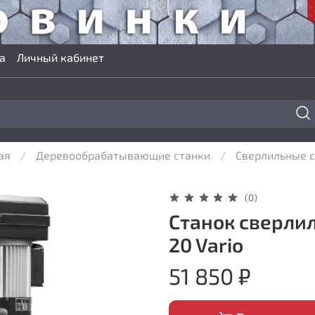
а
Личный кабинет
ая
Деревообрабатывающие станки
Сверлильные 
(0)
Станок сверлил
20 Vario
51 850 ₽