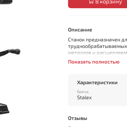
В корзину
Описание
Станок предназначен дл
труднообрабатываемых 
металлов и расщепляем
Показать полностью
Особенности:
Мощный двигатель,
ЖК дисплей с указ
Характеристики
Плавная регулиров
Бренд
Массивная опора из
Stalex
вибраций
Регулируемые упор
Изготовлен по стан
Отзывы
Комплектация: