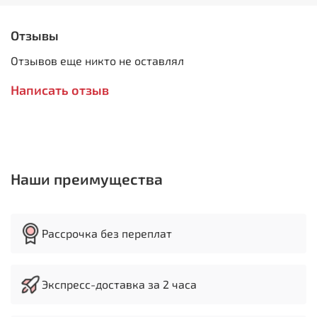
Освещение рабочей зоны
Увеличенный ход пиноли шпинделя 125 мм
Диаметр колонны 85 мм
Отзывы
Эргономичный дизайн
Отзывов еще никто не оставлял
Мощный двигатель рассчитанный на
продолжительную работу
Написать отзыв
Высокоточный патрон с ключом
Сверлильная голова перемещается вверх/вниз
при помощи червячной передачи
Изготовлен по стандарту СЕ
Комплектация:
Наши преимущества
Оправка (дорн) для сверлильного патрона B-16
Сверлильный патрон В16
Инструкция по эксплуатации
Рассрочка без переплат
Деталировка
Параметры:
Экспресс-доставка за 2 часа
Напряжение 400 Вольт
Мощность двигателя 1.1 кВт