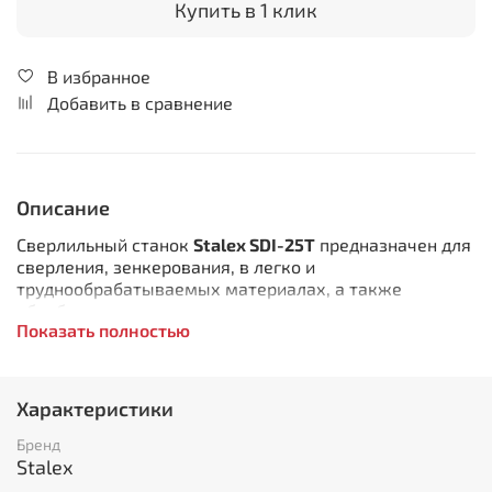
Купить в 1 клик
В избранное
Добавить в сравнение
Описание
Сверлильный станок
Stalex SDI-25T
предназначен для
сверления, зенкерования, в легко и
труднообрабатываемых материалах, а также
обработки цветных металлов и расщепляемых
Показать полностью
пластмасс
Особенности:
Характеристики
Усиленное основание и конструкция станка
предотвращают вибрацию
Бренд
Регулируемый упор глубины сверления
Stalex
Защитный экран с концевым выключателем