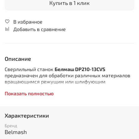
Купить в 1 клик
В избранное
Добавить в сравнение
Описание
Сверлильный станок
Белмаш DP210-13CVS
предназначен для обработки различных материалов
вращающимся режущим или шлифующим
инструментом, с целью получения сквозных и глухих
Показать полностью
отверстий, для чистовой обработки, расточки
отверстий, образованных в заготовке каким-либо
другим способом.
Характеристики
Комплектация:
Бренд
Головка сверлильная в сборе
Belmash
Основание станка