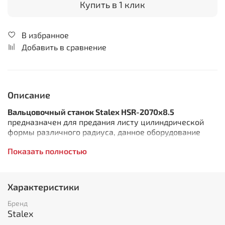
Купить в 1 клик
В избранное
Добавить в сравнение
Описание
Вальцовочный станок Stalex HSR-2070x8.5
предназначен для предания листу цилиндрической
формы различного радиуса, данное оборудование
широко применяется для изготовления
Показать полностью
комплектующих вентиляции, водосточного
оборудования, в случаях производства
цилиндрических и конических изделий, правке
плоских заготовок, подгибке кромок. Выносная
Характеристики
педаль дублируется пультом управления на станине
станка. Цепная передача передаёт вращение с
Бренд
электродвигателя на валы. Верхний вал откидной, для
Stalex
легкого снятия готовых изделий. Откидной вал