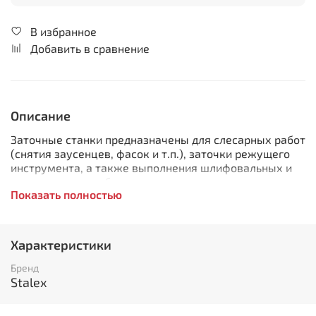
В избранное
Добавить в сравнение
Описание
Заточные станки предназначены для слесарных работ
(снятия заусенцев, фасок и т.п.), заточки режущего
инструмента, а также выполнения шлифовальных и
полировочных работ.
Показать полностью
Особенности:
Корпус станка изготовлен из серого чугуна, для
Характеристики
предотвращения вибрации;
Мощный бесшумный асинхронный двигатель;
Бренд
Защитный экран от искр;
Stalex
Пылезащищенная кнопка пуск/стоп;
Прорезиненные опоры в основании станка;