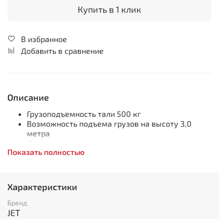
Купить в 1 клик
В избранное
Добавить в сравнение
Описание
Грузоподъемность тали 500 кг
Возможность подъема грузов на высоту 3,0
метра
Подъемный механизм с тройными прямозубыми
Показать полностью
шестернями, обеспечивает высокую
эффективность работы
Игольчатые подшипники обеспечивают хорошую
плавность хода
Характеристики
Все металлические детали конструкции тали
защищены порошковым покрытием
Бренд
Кованные крюки с предохранительными
JET