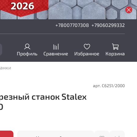
+78007707308
+79060299332
Профиль
Сравнение
Избранное
Корзина
танки
арт.
C6251/2000
резный станок Stalex
O