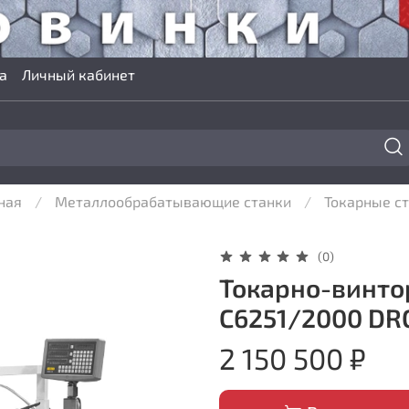
а
Личный кабинет
ная
Металлообрабатывающие станки
Токарные с
(0)
Токарно-винто
C6251/2000 DR
2 150 500 ₽