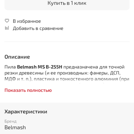
Купить в 1 клик
В избранное
Добавить в сравнение
Описание
Пила
Belmash MS B-255H
предназначена для точной
резки древесины (и ее производных: фанеры, ДСП,
МДФ и т. п.), пластика и тонкостенного алюминия (при
использовании соответствующей оснастки).
Показать полностью
Выполняет прямой, косой, наклонный и
комбинированный резы.
Пильный узел оснащен механизмом протяжки
Характеристики
(горизонтальное перемещение), который
обеспечивает продольный ход пильной части,
Бренд
благодаря чему ширина пиления увеличена. Угол
Belmash
наклона пильного узла до 45 градусов влево. Стол