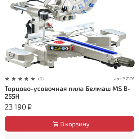
арт.
S217A
(0)
Торцово-усовочная пила Белмаш MS B-
255H
23 190 ₽
В корзину