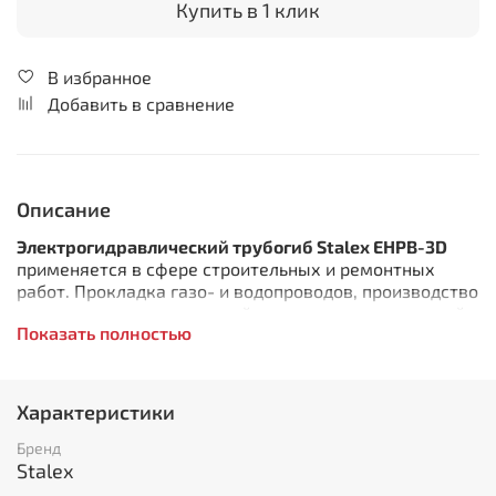
Купить в 1 клик
В избранное
Добавить в сравнение
Описание
Электрогидравлический трубогиб Stalex EHPB-3D
применяется в сфере строительных и ремонтных
работ. Прокладка газо- и водопроводов, производство
всевозможных ограждений, каркасных конструкций.
Показать полностью
Электрогидравлическая модель отличается от ручных
гидравлических трубогибов – более высокой
производительностью и отсутствием применения
физической силы работника.
Характеристики
Гибка производится в одной плоскости, макс. угол
Бренд
гибки 90°. При необходимости трубы макс. диаметров
Stalex
нужно набивать песком. При использовании