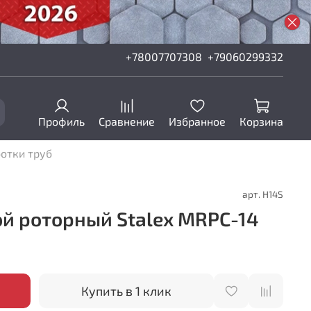
+78007707308
+79060299332
Профиль
Сравнение
Избранное
Корзина
отки труб
арт.
H14S
ой роторный Stalex MRPC-14
Купить в 1 клик