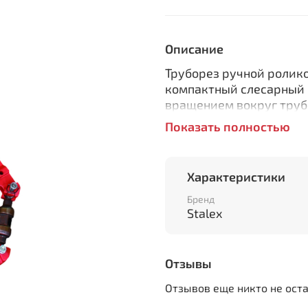
Описание
Труборез ручной роли
компактный слесарный 
вращением вокруг трубы
(в отличие от резки др
Показать полностью
замкнутого типа с 4 р
(талрепами) – позволяет
стальные/чугунные/не
Характеристики
инструмента: резку мож
где нет полного подход
Бренд
Stalex
6 площадок на режущей
Особенности:
Отзывы
Применяют для быст
350мм)
Отзывов еще никто не ост
Труборез для холод