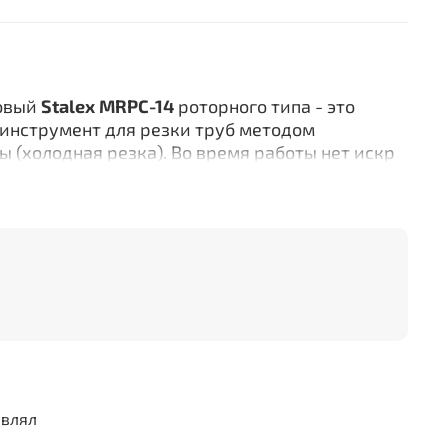
ковый
Stalex MRPC-14
роторного типа - это
инструмент для резки труб методом
 (холодная резка). Во время работы нет искр
угими инструментами). Конструкция
ежущими роликами и двумя стяжными муфтами
 качественно (без заусенцев и сколов) резать
ржавеющие трубы. Преимущество
но производить в труднодоступных местах,
а или доступа к трубе – рычаг вращения имеет
 раме, для фиксации и проворота вокруг трубы
рой резки больших труб Ø10"-14" (Ø250-
авлял
ной резки труб, без высекания искр - идеально