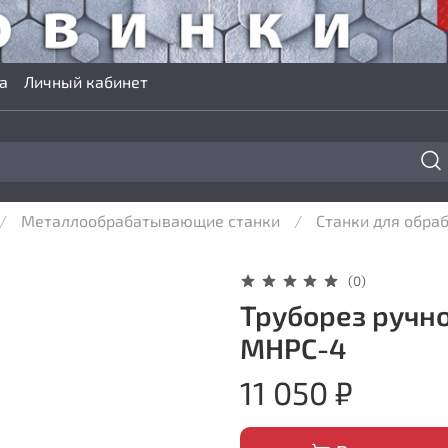
а
Личный кабинет
Металлообрабатывающие станки
Станки для обраб
(0)
Труборез ручно
MHPC-4
11 050 ₽