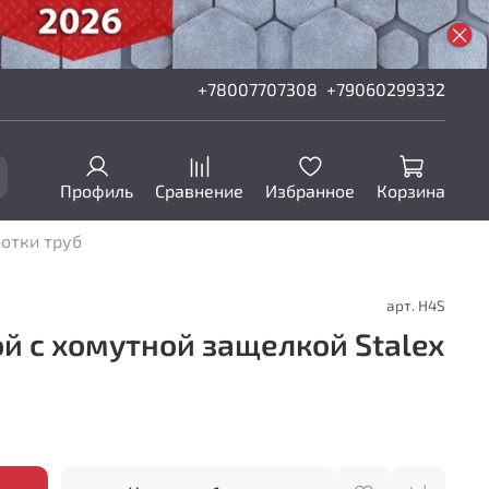
+78007707308
+79060299332
Профиль
Сравнение
Избранное
Корзина
отки труб
арт.
H4S
й с хомутной защелкой Stalex