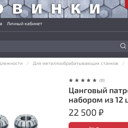
а
Личный кабинет
длежности
Для металлообрабатывающих станков
(0)
Цанговый патро
набором из 12 
22 500 ₽