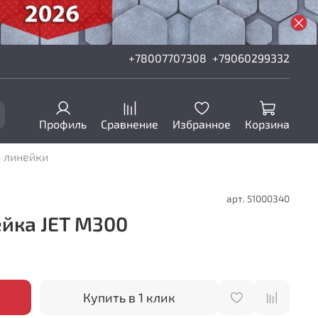
+78007707308
+79060299332
Профиль
Сравнение
Избранное
Корзина
 линейки
арт.
51000340
йка JET M300
Купить в 1 клик