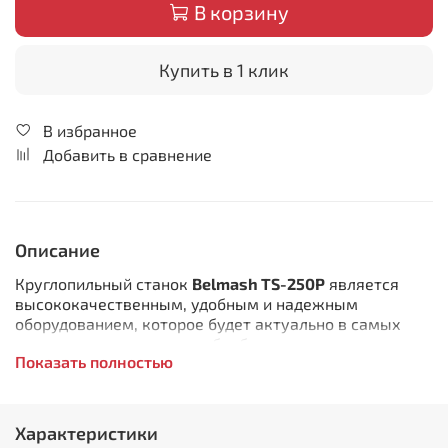
В корзину
Купить в 1 клик
В избранное
Добавить в сравнение
Описание
Круглопильный станок
Belmash ТS-250Р
является
высококачественным, удобным и надежным
оборудованием, которое будет актуально в самых
разных отраслях деревообработки.
Показать полностью
Станок рассчитан на тяжелые виды работ,
длительную нагрузку и предназначен для обработки
древесины (цельного дерева, фанеры, ДВП, МДФ, ДСП,
Характеристики
ОСП и т.п.) пилением с целью придания им