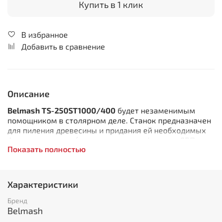
Купить в 1 клик
В избранное
Добавить в сравнение
Описание
Belmash TS-250ST1000/400
будет незаменимым
помощником в столярном деле. Станок предназначен
для пиления древесины и придания ей необходимых
форм и размеров (цельного дерева, фанеры, ДВП,
Показать полностью
МДФ, ДСП, ОСП и т.п.). Выполняет следующие виды
обработки: распиловку вдоль и поперек волокон;
распиловку вдоль и поперек волокон с наклоном
режущего инструмента; распиловку вдоль и поперек
Характеристики
волокон под углом с помощью углового упора; отбор
четверти. Станок имеет небольшую по площади
Бренд
станину с ходом подвижного стола 670 мм.
Belmash
Следовательно, оборудование занимает немного