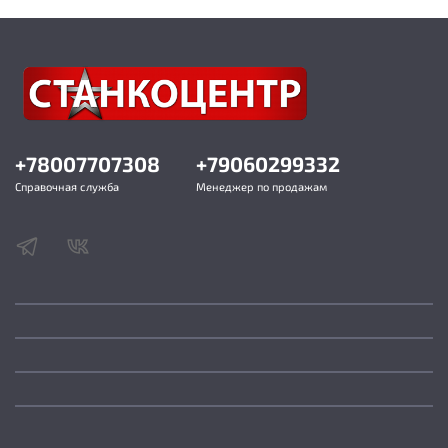
ходу 4750 об/мин
Максимальная ширина распиливаемого
материала, при использовании параллельного
упора 640 мм
Диаметр пильного диска 254 мм
Посадочный диаметр пильного диска 30 мм
Диапазон углов распиловки по пласти 0…45
(вправо) °
+78007707308
+79060299332
Тип передачи Ременная
Тип ремня Клиновой, А450
Справочная служба
Менеджер по продажам
Толщина расклинивающего ножа 2,8 мм
Максимальная толщина распиливаемого
материала при 45° 65 мм
Высота рабочей поверхности относительно пола
865 мм
Материал рабочего стола Чугун
Размер рабочего стола (Д × Ш × Т) 670 × 310 мм
Тип паза Т-образный Размер паза (Ш × В) 19 × 9,5
мм
Диаметр патрубка пыле/стружкоудаления 98/32
мм
Макс. глубина пропила (90º) дерево 80 мм
Размер бокового расширения (Д×Ш) 670 × 400