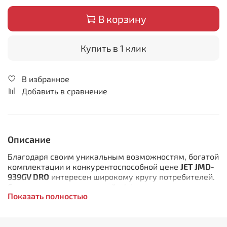
В корзину
Купить в 1 клик
В избранное
Добавить в сравнение
Описание
Благодаря своим уникальным возможностям, богатой
комплектации и конкурентоспособной цене
JET JMD-
939GV DRO
интересен широкому кругу потребителей.
Станок может с одинаковой эффективностью
Показать полностью
применяться промышленными предприятиями самого
различного уровня, профильными и
многопрофильными мастерскими, конструкторскими