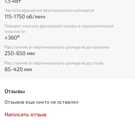
1,5 кВт
Шомпол М16
Оправка ISO40/MT3
Частота вращения вертикального шпинделя
Переходная втулка MT3/MT2
115-1750 об/мин
Дорн ISO40/В18
Поворот консоли фрезерной головы в горизонтальной
Сверлильный патрон 3-16 мм/В18
плоскости
Болт М14х55 (с шайбой и гайкой) для Т-
±360⁰
образного паза – 2 шт
Клин-выколотка – 2 шт
Расстояние от вертикального шпинделя до колонны
Рожковый ключ 17-19
250-650 мм
Рожковый ключ 22-24
Расстояние от вертикального шпинделя до стола
Масленка
85-420 мм
Инструкция по эксплуатации
Отзывы
Отзывов еще никто не оставлял
Написать отзыв