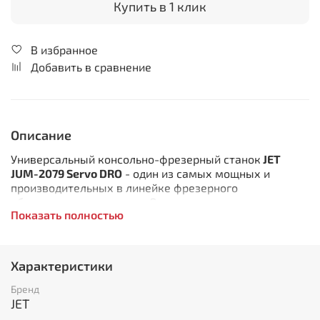
Купить в 1 клик
В избранное
Добавить в сравнение
Описание
Универсальный консольно-фрезерный станок
JET
JUM-2079 Servo DRO
- один из самых мощных и
производительных в линейке фрезерного
оборудования компании. Он удовлетворит
Показать полностью
требованиям самого взыскательного заказчика и
рассчитан на тяжелые условия эксплуатации и
длительные нагрузки. Станок предназначен для
всевозможных видов фрезерной обработки,
Характеристики
сверления, растачивания и прочих операций при
производстве деталей мелкими сериями на механо-
Бренд
обрабатывающих, инструментальных и ремонтно-
JET
механических участках