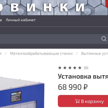
а
Личный кабинет
я
Металлообрабатывающие станки
Вытяжные уст
(0)
Установка выт
68 990 ₽
В корзину