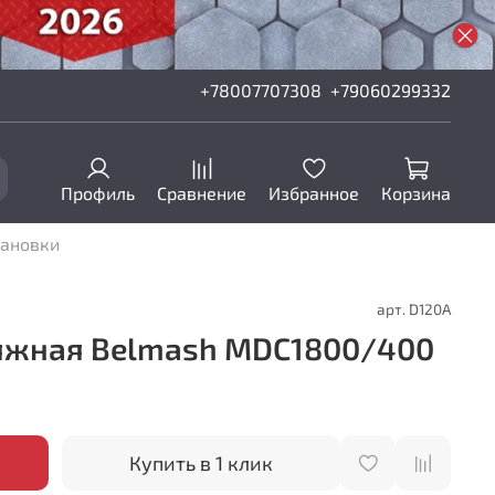
+78007707308
+79060299332
Профиль
Сравнение
Избранное
Корзина
ановки
арт.
D120A
яжная Belmash MDC1800/400
Купить в 1 клик