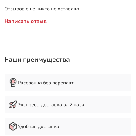
Отзывов еще никто не оставлял
Характеристики:
Напряжение 220 Вольт
Написать отзыв
Потребляемая мощность 0.16 кВт
Выходная мощность 0.12 кВт
Скорость вращения 150-250 об/мин
Размер шлифовального круга 200x40 мм
Размер доводочного круга 185x30 мм
Габариты ДхШхВ 230х420х225 мм
Наши преимущества
Вес 8.5 кг
Рассрочка без переплат
Экспресс-доставка за 2 часа
Удобная доставка