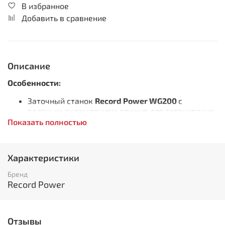
В избранное
Добавить в сравнение
Описание
Особенности:
Заточный станок
Record Power WG200
с
водяным охлаждением служит для затачивания,
шлифования и полирования
Показать полностью
Имеет скорость вращения 150-250 об/мин
Шлифовальные круги имеют надежное
крепление на валу из нержавеющей стали. Это
Характеристики
обеспечивает защиту от ржавчины
На станке можно осуществлять точение и
Бренд
шлифовку во влажной среде, что выгодно
Record Power
отличает данный станок от подобных
Заточный станок прост и удобен в эксплуатации
В комплект поставки вместе со станком есть
Отзывы
дополнительные инструменты и приспособления